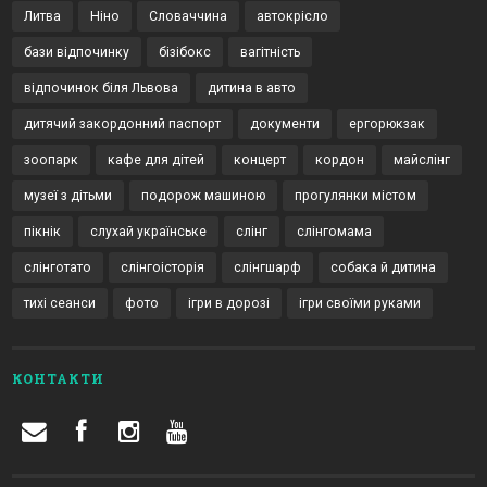
Литва
Ніно
Словаччина
автокрісло
бази відпочинку
бізібокс
вагітність
відпочинок біля Львова
дитина в авто
дитячий закордонний паспорт
документи
ергорюкзак
зоопарк
кафе для дітей
концерт
кордон
майслінг
музеї з дітьми
подорож машиною
прогулянки містом
пікнік
слухай українське
слінг
слінгомама
слінготато
слінгоісторія
слінгшарф
собака й дитина
тихі сеанси
фото
ігри в дорозі
ігри своїми руками
КОНТАКТИ