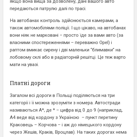
якщо вона вища за дозволену, дані вашого авто
передаються патрулю далі по трасі.
На автобанах контроль здійснюється камерами, а
також автомобілями поліції. І що цікаво, на автобанах
вони ніяк не марковані – просто їде за вами авто (за
власними спостереженнями – переважно Opel) і
раптом вмикає сирену і дві маленьки “блимавки” на
лобовому склі або в радіаторній решітці. Це теж варто
мати на увазі.
Платні дороги
Загалом всі дороги в Польщі поділяються на три
категорії і її можна зрозуміти з номера. Автостради
називаються А*, де * – цифра від 0 до 9 (наприклад,
А4 веде від кордону з Україною – пункт перетину
Краковець – Корчова – і аж до німецького кордону
через Жешів, Краків, Вроцлав). На таких дорогах нема