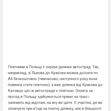
Платними в Польщі є окремі ділянки автострад. Так,
наприклад, зі Львова до Кракова можна доїхати по
А4 безкоштовно (тимчасово, наступного року вона
повинна стати платною), а вже ділянка від Кракова до
Катовіце цієї ж автостради є платною. Оплата за
проїзд в Польщі здійснюється прямо на трасі і
залежить від відстані, на яку ви їдете. Є участки, де ви
оплачуєте при в’їзді на платну ділянку, але в більшості