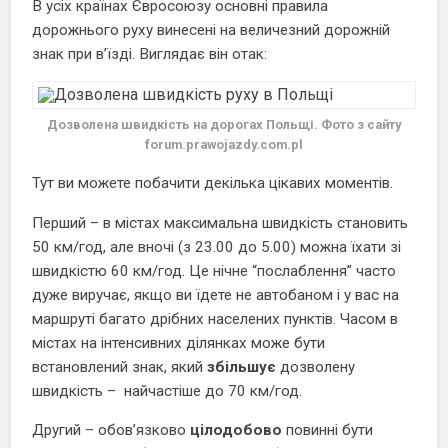
В усіх країнах Євросоюзу основні правила
дорожнього руху винесені на величезний дорожній
знак при в’їзді. Виглядає він отак:
Дозволена швидкість на дорогах Польщі. Фото з сайту
forum.prawojazdy.com.pl
Тут ви можете побачити декілька цікавих моментів.
Перший – в містах максимальна швидкість становить
50 км/год, але вночі (з 23.00 до 5.00) можна їхати зі
швидкістю 60 км/год. Це нічне “послаблення” часто
дуже виручає, якщо ви їдете не автобаном і у вас на
маршруті багато дрібних населених пунктів. Часом в
містах на інтенсивних ділянках може бути
встановлений знак, який
збільшує
дозволену
швидкість – найчастіше до 70 км/год.
Другий – обов’язково
цілодобово
повинні бути