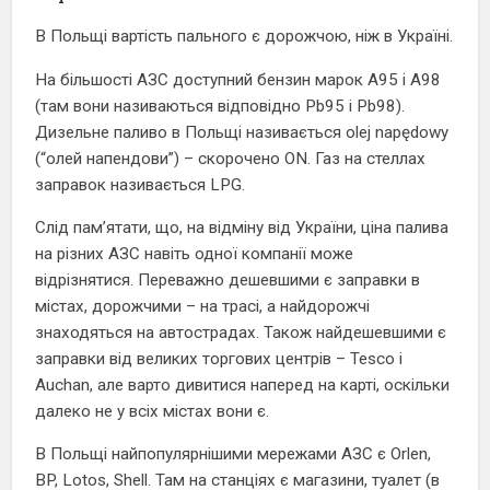
В Польщі вартість пального є дорожчою, ніж в Україні.
На більшості АЗС доступний бензин марок А95 і А98
(там вони називаються відповідно Pb95 і Pb98).
Дизельне паливо в Польщі називається olej napędowy
(“олей напендови”) – скорочено ON. Газ на стеллах
заправок називається LPG.
Слід пам’ятати, що, на відміну від України, ціна палива
на різних АЗС навіть одної компанії може
відрізнятися. Переважно дешевшими є заправки в
містах, дорожчими – на трасі, а найдорожчі
знаходяться на автострадах. Також найдешевшими є
заправки від великих торгових центрів – Tesco і
Auchan, але варто дивитися наперед на карті, оскільки
далеко не у всіх містах вони є.
В Польщі найпопулярнішими мережами АЗС є Orlen,
BP, Lotos, Shell. Там на станціях є магазини, туалет (в