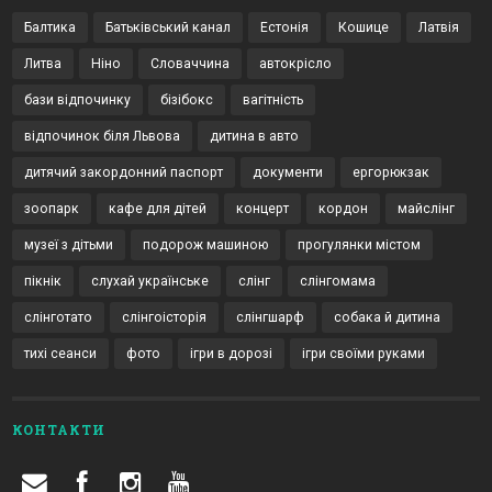
Балтика
Батьківський канал
Естонія
Кошице
Латвія
Литва
Ніно
Словаччина
автокрісло
бази відпочинку
бізібокс
вагітність
відпочинок біля Львова
дитина в авто
дитячий закордонний паспорт
документи
ергорюкзак
зоопарк
кафе для дітей
концерт
кордон
майслінг
музеї з дітьми
подорож машиною
прогулянки містом
пікнік
слухай українське
слінг
слінгомама
слінготато
слінгоісторія
слінгшарф
собака й дитина
тихі сеанси
фото
ігри в дорозі
ігри своїми руками
КОНТАКТИ