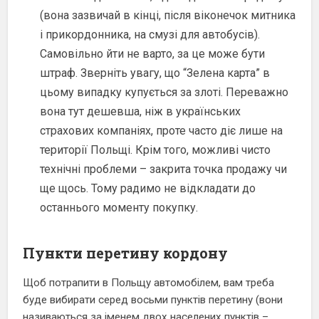
(вона зазвичай в кінці, після віконечок митника
і прикордонника, на смузі для автобусів).
Самовільно йти не варто, за це може бути
штраф. Зверніть увагу, що “Зелена карта” в
цьому випадку купується за злоті. Переважно
вона тут дешевша, ніж в українських
страхових компаніях, проте часто діє лише на
території Польщі. Крім того, можливі чисто
технічні проблеми – закрита точка продажу чи
ще щось. Тому радимо не відкладати до
останнього моменту покупку.
Пункти перетину кордону
Щоб потрапити в Польщу автомобілем, вам треба
буде вибирати серед восьми пунктів перетину (в
они
називаються за іменем двох населених пунктів –