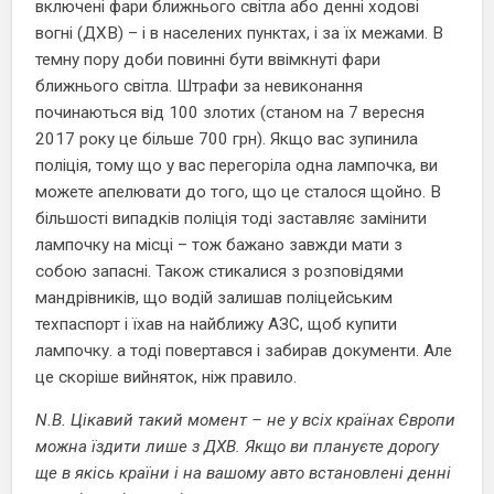
включені фари ближнього світла або денні ходові
вогні (ДХВ) – і в населених пунктах, і за їх межами. В
темну пору доби повинні бути ввімкнуті фари
ближнього світла. Штрафи за невиконання
починаються від 100 злотих (станом на 7 вересня
2017 року це більше 700 грн). Якщо вас зупинила
поліція, тому що у вас перегоріла одна лампочка, ви
можете апелювати до того, що це сталося щойно. В
більшості випадків поліція тоді заставляє замінити
лампочку на місці – тож бажано завжди мати з
собою запасні. Також стикалися з розповідями
мандрівників, що водій залишав поліцейським
техпаспорт і їхав на найближу АЗС, щоб купити
лампочку. а тоді повертався і забирав документи. Але
це скоріше вийняток, ніж правило.
N.B. Цікавий такий момент – не у всіх країнах Європи
можна їздити лише з ДХВ. Якщо ви плануєте дорогу
ще в якісь країни і на вашому авто встановлені денні