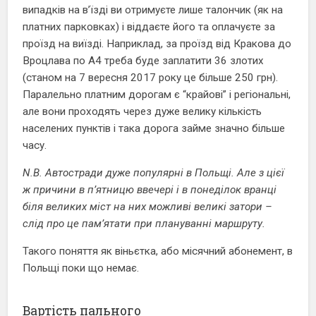
випадків на в’їзді ви отримуєте лише талончик (як на
платних парковках) і віддаєте його та оплачуєте за
проїзд на виїзді. Наприклад, за проїзд від Кракова до
Вроцлава по А4 треба буде заплатити 36 злотих
(станом на 7 вересня 2017 року це більше 250 грн).
Паралельно платним дорогам є “крайові” і регіональні,
але вони проходять через дуже велику кількість
населених пунктів і така дорога займе значно більше
часу.
N.B. Автостради дуже популярні в Польщі. Але з цієї
ж причини в п’ятницю ввечері і в понеділок вранці
біля великих міст на них можливі великі затори –
слід про це пам’ятати при плануванні маршруту.
Такого поняття як віньєтка, або місячний абонемент, в
Польщі поки що немає.
Вартість пального