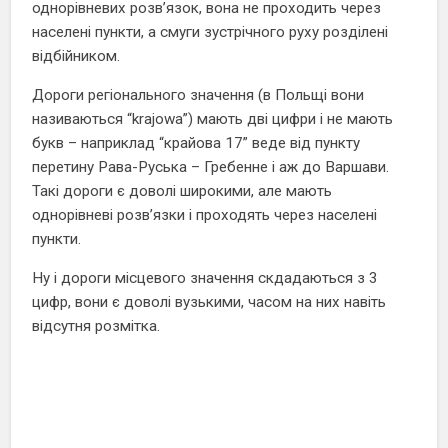
однорівневих розв’язок, вона не проходить через
населені пункти, а смуги зустрічного руху розділені
відбійником.
Дороги регіонального значення (в Польщі вони
називаються “krajowa”) мають дві цифри і не мають
букв – наприклад “крайова 17” веде від пункту
перетину Рава-Руська – Гребенне і аж до Варшави.
Такі дороги є доволі широкими, але мають
однорівневі розв’язки і проходять через населені
пункти.
Ну і дороги місцевого значення скдадаються з 3
цифр, вони є доволі вузькими, часом на них навіть
відсутня розмітка.