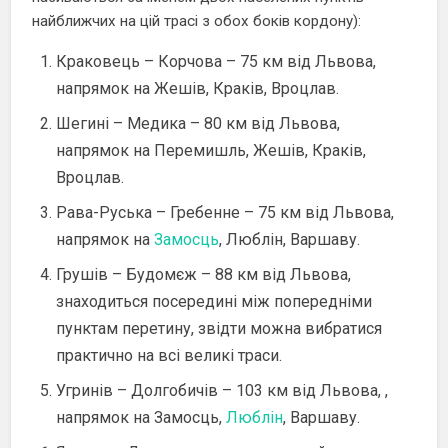
найближчих на цій трасі з обох боків кордону):
Краковець – Корчова – 75 км від Львова,
напрямок на Жешів, Краків, Вроцлав.
Шегині – Медика – 80 км від Львова,
напрямок на Перемишль, Жешів, Краків,
Вроцлав.
Рава-Руська – Гребенне – 75 км від Львова,
напрямок на
Замосць
, Люблін, Варшаву.
Грушів – Будомєж – 88 км від Львова,
знаходиться посередині між попередніми
пунктам перетину, звідти можна вибратися
практично на всі великі траси.
Угринів – Долгобичів – 103 км від Львова, ,
напрямок на Замосць,
Люблін
, Варшаву.