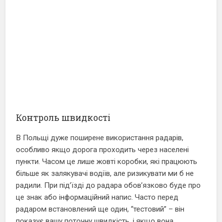
Контроль швидкості
В Польщі дуже поширене використання радарів,
особливо якщо дорога проходить через населені
пункти. Часом це лише жовті коробки, які працюють
більше як залякувачі водіїв, але ризикувати ми б не
радили. При під’їзді до радара обов’язково буде про
це знак або інформаційний напис. Часто перед
радаром встановлений ще один, “тестовий” – він
показує вашу поточну швидкість, і якщо вона