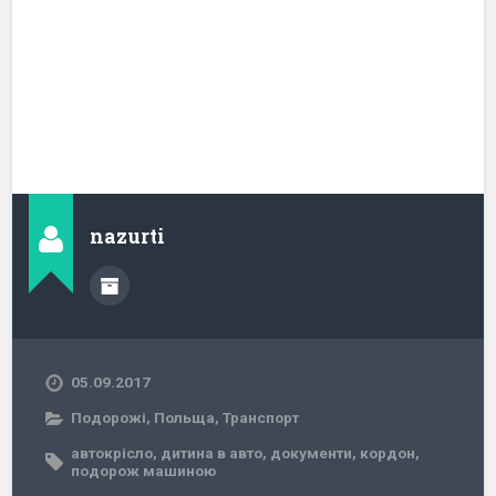
nazurti
05.09.2017
Подорожі
,
Польща
,
Транспорт
автокрісло
,
дитина в авто
,
документи
,
кордон
,
подорож машиною