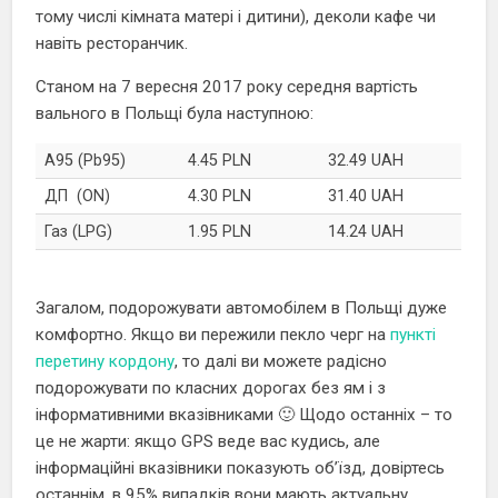
тому числі кімната матері і дитини), деколи кафе чи
навіть ресторанчик.
Станом на 7 вересня 2017 року середня вартість
вального в Польщі була наступною:
A95 (Pb95)
4.45 PLN
32.49 UAH
ДП (ON)
4.30 PLN
31.40 UAH
Газ (LPG)
1.95 PLN
14.24 UAH
Загалом, подорожувати автомобілем в Польщі дуже
комфортно. Якщо ви пережили пекло черг на
пункті
перетину кордону
, то далі ви можете радісно
подорожувати по класних дорогах без ям і з
інформативними вказівниками 🙂 Щодо останніх – то
це не жарти: якщо GPS веде вас кудись, але
інформаційні вказівники показують об’їзд, довіртесь
останнім, в 95% випадків вони мають актуальну