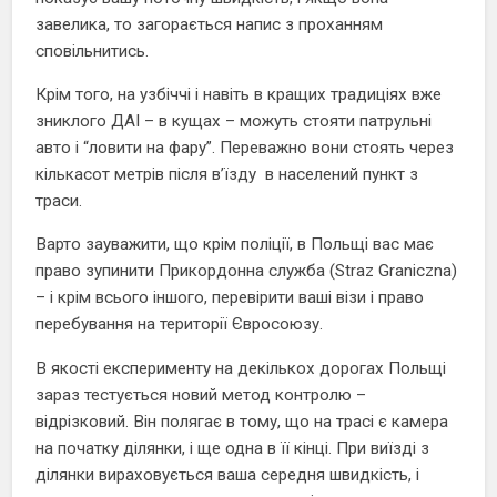
завелика, то загорається напис з проханням
сповільнитись.
Крім того, на узбіччі і навіть в кращих традиціях вже
зниклого ДАІ – в кущах – можуть стояти патрульні
авто і “ловити на фару”. Переважно вони стоять через
кількасот метрів після в’їзду в населений пункт з
траси.
Варто зауважити, що крім поліції, в Польщі вас має
право зупинити Прикордонна служба (Straz Graniczna)
– і крім всього іншого, перевірити ваші візи і право
перебування на території Євросоюзу.
В якості експерименту на декількох дорогах Польщі
зараз тестується новий метод контролю –
відрізковий. Він полягає в тому, що на трасі є камера
на початку ділянки, і ще одна в її кінці. При виїзді з
ділянки вираховується ваша середня швидкість, і