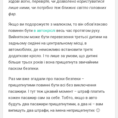
ходові вогні, перевірте, чи дозволено користуватися
лише ними, чи потрібно теж ближнє світло головних
фар.
Якщо ви подорожуєте з малюком, то він обов’язково
повинен бути
в автокріслі
весь час протягом руху.
Вийнятком може бути перевезення третьої дитини на
задньому сидінні на центральному місці, в
автомобілях, де неможливо встановити третє
додаткове крісло. І то лише за умови, що дитині
більше трьох років і вона прищепнута звичайним
паском безпеки.
Раз ми вже згадали про паски безпеки –
прищепнутими повинні бути всі без виключення
пасажири. І тут теж цікавий момент – штраф платить
кожен пасажир сам за себе. Тобто, якщо в авто
будуть два пасажири прищепнутими, а два ні – вам
випишуть два штрафи, на імена неприщепнутих 🙂