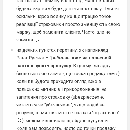
так і на авто, обміну валют і тд. Часто в таких
будках вартість буде дешевшою, ніж у Львові,
оскільки через велику концентрацію точок
реалізації страховики просто зменшують свою
маржу, щоб заманити клієнта. Часто, але не
завжди 🙂
на деяких пунктах перетину, як наприклад
Рава-Руська – Гребенне,
вже на польській
частині пункту пропуску
. В цьому випадку
(якщо ви точно знаєте, що точка продажу там є),
коли ви будете проходити огляд вже в
польських митників і прикордонників, на
запитання про страховку (ubezpieczenie,
читається як “убєзпєченє”; якщо водій не
розуміє, то митник можне сказати “страхованє”
🙂 ), можна відповісти, що йдете купувати.
Коли вам дозволять, йдете до точки продажу